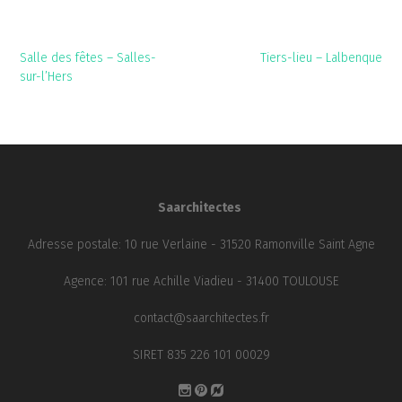
Navigation
Salle des fêtes – Salles-
Tiers-lieu – Lalbenque
de
sur-l’Hers
l’article
Saarchitectes
Adresse postale: 10 rue Verlaine - 31520 Ramonville Saint Agne
Agence: 101 rue Achille Viadieu - 31400 TOULOUSE
contact@saarchitectes.fr
SIRET 835 226 101 00029