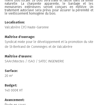
filière bois locale. Le bois sera traité et laissé dans sa teinte
naturelle. La charpente apparente, le bardage et les
menuiseries extérieures seront conçues en mélèze. Un
traitement autoclave sera prévu pour assurer la pérennité et
le vieillissement homogène du bois.
Localisation:
Valcabrère (31) Haute-Garonne
Maîtrise d'ouvrage:
Syndicat mixte pour le développement et la promotion du site
de St-Bertrand de Comminges et de Valcabrère
Maîtrise
d'œuvre:
SAArchitectes / ISAO / SATEC INGENIERIE
Surface:
20 m²
Budget:
140 000€ HT
Avancement:
Étude en cours