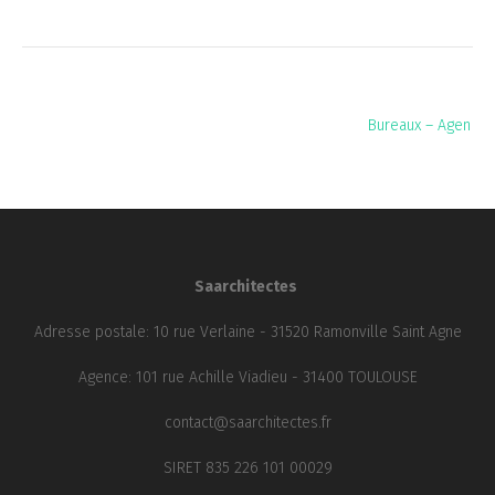
Navigation
Bureaux – Agen
de
l’article
Saarchitectes
Adresse postale: 10 rue Verlaine - 31520 Ramonville Saint Agne
Agence: 101 rue Achille Viadieu - 31400 TOULOUSE
contact@saarchitectes.fr
SIRET 835 226 101 00029