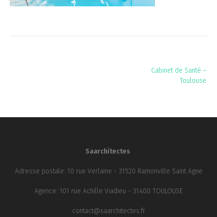
Navigation
Cabinet de Santé –
de
Toulouse
l’article
Saarchitectes
Adresse postale: 10 rue Verlaine - 31520 Ramonville Saint Agne
Agence: 101 rue Achille Viadieu - 31400 TOULOUSE
contact@saarchitectes.fr