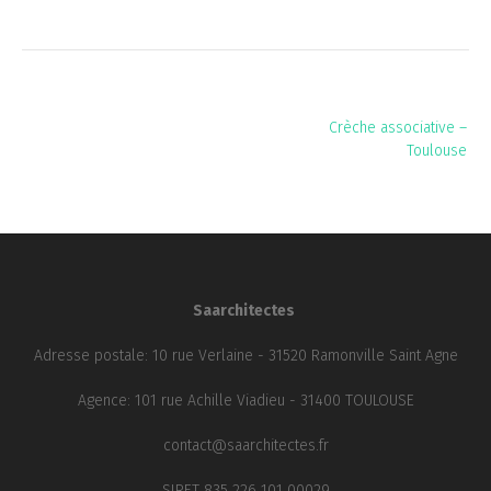
Navigation
Crèche associative –
de
Toulouse
l’article
Saarchitectes
Adresse postale: 10 rue Verlaine - 31520 Ramonville Saint Agne
Agence: 101 rue Achille Viadieu - 31400 TOULOUSE
contact@saarchitectes.fr
SIRET 835 226 101 00029