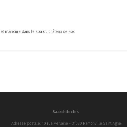
et manicure dans le spa du château de Fiac
Saarchitectes
Adresse postale: 10 rue Verlaine - 31520 Ramonville Saint Agne