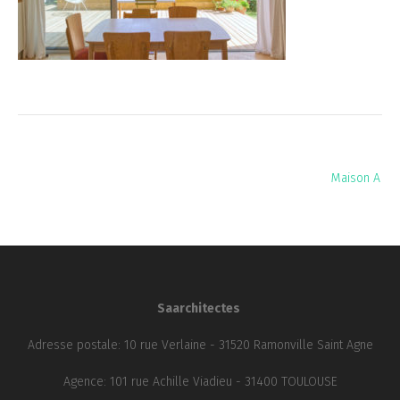
Navigation
Maison A
de
l’article
Saarchitectes
Adresse postale: 10 rue Verlaine - 31520 Ramonville Saint Agne
Agence: 101 rue Achille Viadieu - 31400 TOULOUSE