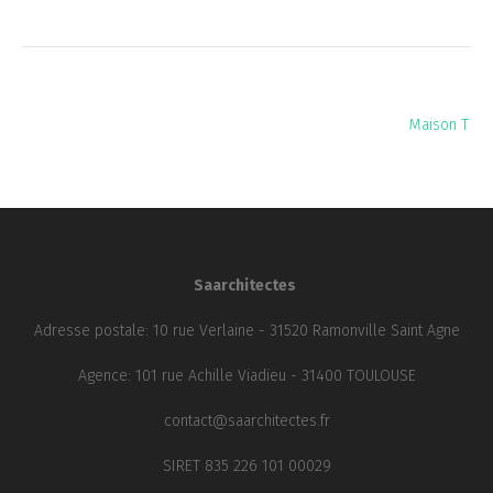
Navigation
Maison T
de
l’article
Saarchitectes
Adresse postale: 10 rue Verlaine - 31520 Ramonville Saint Agne
Agence: 101 rue Achille Viadieu - 31400 TOULOUSE
contact@saarchitectes.fr
SIRET 835 226 101 00029