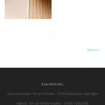
Navigation
Maison T
de
l’article
Saarchitectes
Adresse postale: 10 rue Verlaine - 31520 Ramonville Saint Agne
Agence: 101 rue Achille Viadieu - 31400 TOULOUSE