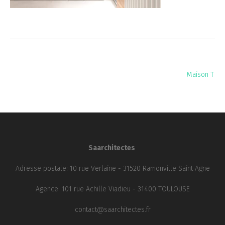
Navigation
Maison T
de
l’article
Saarchitectes
Adresse postale: 10 rue Verlaine - 31520 Ramonville Saint Agne
Agence: 101 rue Achille Viadieu - 31400 TOULOUSE
contact@saarchitectes.fr