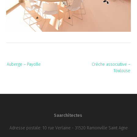
Navigation
Auberge – Payolle
Crèche associative –
de
Toulouse
l’article
Saarchitectes
Adresse postale: 10 rue Verlaine - 31520 Ramonville Saint Agne