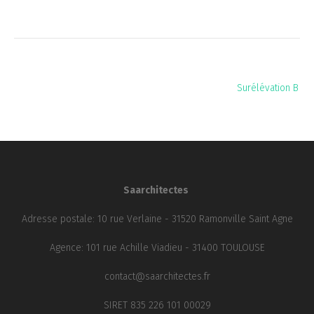
Navigation
Surélévation B
de
l’article
Saarchitectes
Adresse postale: 10 rue Verlaine - 31520 Ramonville Saint Agne
Agence: 101 rue Achille Viadieu - 31400 TOULOUSE
contact@saarchitectes.fr
SIRET 835 226 101 00029