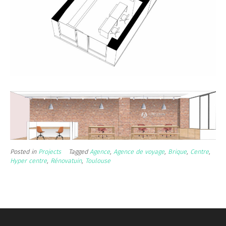
Posted in
Projects
Tagged
Agence
,
Agence de voyage
,
Brique
,
Centre
,
Hyper centre
,
Rénovatuin
,
Toulouse