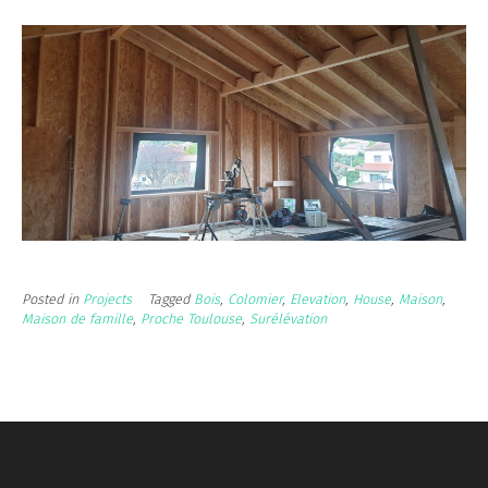
Posted in
Projects
Tagged
Bois
,
Colomier
,
Elevation
,
House
,
Maison
,
Maison de famille
,
Proche Toulouse
,
Surélévation