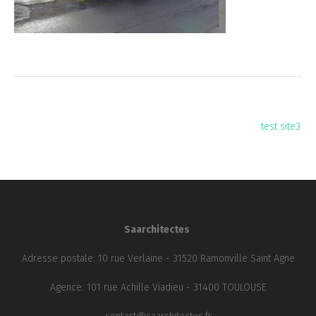
Navigation
test site3
de
l’article
Saarchitectes
Adresse postale: 10 rue Verlaine - 31520 Ramonville Saint Agne
Agence: 101 rue Achille Viadieu - 31400 TOULOUSE